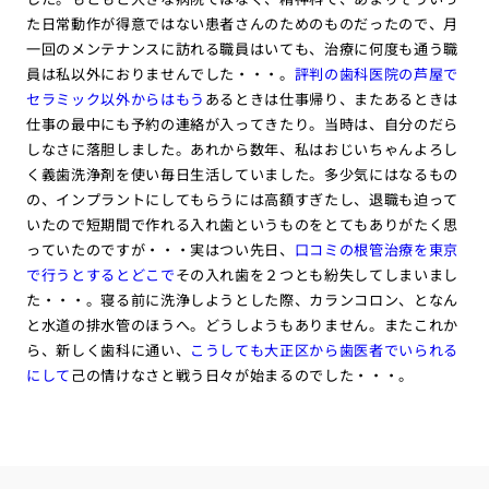
た日常動作が得意ではない患者さんのためのものだったので、月
一回のメンテナンスに訪れる職員はいても、治療に何度も通う職
員は私以外におりませんでした・・・。
評判の歯科医院の芦屋で
セラミック以外からはもう
あるときは仕事帰り、またあるときは
仕事の最中にも予約の連絡が入ってきたり。当時は、自分のだら
しなさに落胆しました。あれから数年、私はおじいちゃんよろし
く義歯洗浄剤を使い毎日生活していました。多少気にはなるもの
の、インプラントにしてもらうには高額すぎたし、退職も迫って
いたので短期間で作れる入れ歯というものをとてもありがたく思
っていたのですが・・・実はつい先日、
口コミの根管治療を東京
で行うとするとどこで
その入れ歯を２つとも紛失してしまいまし
た・・・。寝る前に洗浄しようとした際、カランコロン、となん
と水道の排水管のほうへ。どうしようもありません。またこれか
ら、新しく歯科に通い、
こうしても大正区から歯医者でいられる
にして
己の情けなさと戦う日々が始まるのでした・・・。