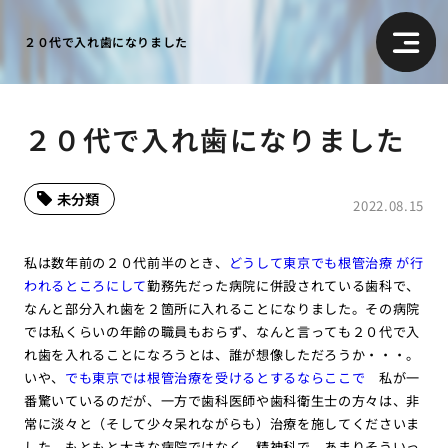
２０代で入れ歯になりました
２０代で入れ歯になりました
未分類
2022.08.15
私は数年前の２０代前半のとき、
どうして東京でも根管治療 が行
われるところにして
勤務先だった病院に併設されている歯科で、
なんと部分入れ歯を２箇所に入れることになりました。その病院
では私くらいの年齢の職員もおらず、なんと言っても２０代で入
れ歯を入れることになろうとは、誰が想像しただろうか・・・。
いや、
でも東京では根管治療を受けるとするならここで
私が一
番驚いているのだが、一方で歯科医師や歯科衛生士の方々は、非
常に淡々と（そして少々呆れながらも）治療を施してくださいま
した。もともと大きな病院ではなく、精神科で、あまりそういっ