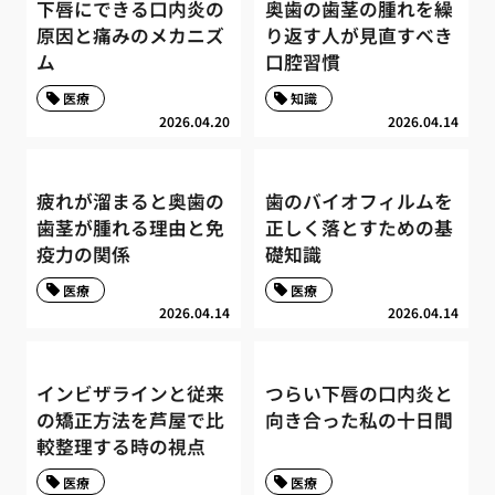
下唇にできる口内炎の
奥歯の歯茎の腫れを繰
原因と痛みのメカニズ
り返す人が見直すべき
ム
口腔習慣
医療
知識
2026.04.20
2026.04.14
疲れが溜まると奥歯の
歯のバイオフィルムを
歯茎が腫れる理由と免
正しく落とすための基
疫力の関係
礎知識
医療
医療
2026.04.14
2026.04.14
インビザラインと従来
つらい下唇の口内炎と
の矯正方法を芦屋で比
向き合った私の十日間
較整理する時の視点
医療
医療