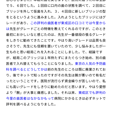
で５、６回でした。１回目に口内の歯の状態を調べて、２回目に
ブリッジを外して仮歯を入れ、３、４回目に新しいブリッジの型
をとるというように進みました。入れようとしたブリッジにはグ
レードがあり、
この評判の歯医者が東成区の口コミでは今里から
は
先生がグレードごとの特徴を教えてくれるのですが、このとき
最初におかしいなと感じたのは、先生が一番値段の張るグレード
をしきりに勧めてきたことです。やはり高いグレードは品質も良
さそうで、先生にも信頼を置いていたので、少し悩みましたが一
生ものと思い結局これを入れることにしました。で、結論です
が、結局このブリッジは１年持たずにまたぐらつき始め、別の歯
医者で入れ替えてもらうことになりました。
東京の人気の予防歯
科を調べるとどうしてかは
前の先生のところは既に廃業されてお
り、後でネットで知ったのですがその先生は腕が悪いので有名だ
ったということです。医院が流行らず資金繰りが苦しいので、私
にも高いグレードをしきりに勧めたのだと思います。やはり愛想
より「腕」が大事と痛感しました。それ以来、
東成区でも評判の
今里の歯医者はなかなかもって
病院にかかるときは必ずネットで
評判を調べるようになりました。