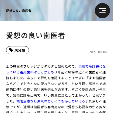
愛想の良い歯医者
愛想の良い歯医者
未分類
2021.08.06
上の奥歯のブリッジがガタガタし始めたので、
東京でも話題にな
っている審美歯科はここからも
３年前に職場の近くの歯医者に通
院しました。ネットで評判を確認することはせずに「まぁ歯医者
ならどこでもそんなに変わらないだろう」という軽い気持ちで場
所的に便利の良い歯科医を選んだのです。すごく愛想の良い先生
で、気軽に話も出来て「いい先生に当たってよかった」と思いま
した。
根管治療なら東京のどこにでもあるといえる
また少し不謹
慎ですが、近頃は歯医者も客商売なので愛想も必要なのかと変な
感心もしました。本題に話を戻しますと、医院に通ったのは全部