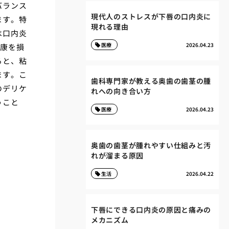
バランス
現代人のストレスが下唇の口内炎に
ます。特
現れる理由
は口内炎
医療
2026.04.23
健康を損
ると、粘
ます。こ
歯科専門家が教える奥歯の歯茎の腫
のデリケ
れへの向き合い方
うこと
医療
2026.04.23
奥歯の歯茎が腫れやすい仕組みと汚
れが溜まる原因
生活
2026.04.22
下唇にできる口内炎の原因と痛みの
メカニズム