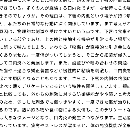
できている。多くの人が経験する口内炎ですが、なぜ特にこの
きるのでしょうか。その理由は、下唇の内側という場所が持つ
と、私たちの日常的な行動に深く関係しています。まず考えら
原因は、物理的な刺激を受けやすいという点です。下唇は食事
いている部分であり、上の歯と接触する機会が非常に多い場所
に誤って噛んでしまう、いわゆる「咬傷」が直接的な引き金に
くありません。一度傷がついてしまうと、そこから細菌が侵入
して口内炎へと発展します。また、歯並びや噛み合わせの問題
た歯や不適合な矯正装置などが慢性的に粘膜を刺激し、口内炎
起こす原因となることもあります。さらに、下唇の内側の粘膜
比べて薄くデリケートであるという特性も関係しています。頬
と比較しても、外からの刺激に対する防御機能がやや弱いと考
のため、少しした刺激でも傷つきやすく、一度できた傷が治り
るのです。熱い飲み物や食べ物による火傷も、このデリケート
は大きなダメージとなり、口内炎の発生につながります。生活
わっています。疲労やストレスが溜まると、体の免疫機能が全