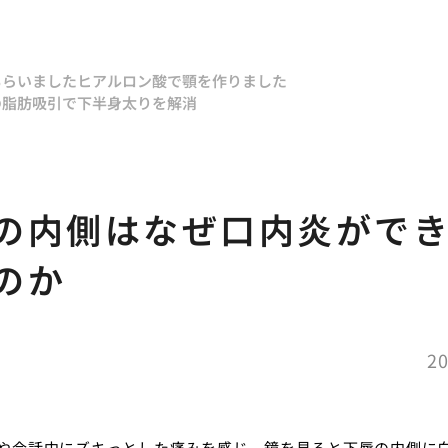
もらいました
ヒアルロン酸で顎を作りました
の脂肪吸引で下半身太りを解消
う
の内側はなぜ口内炎がで
のか
20
や会話中にズキっとした痛みを感じ、鏡を見ると下唇の内側に