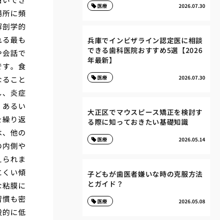
医療
2026.07.30
場所に頻
解剖学的
れる最も
兵庫でインビザライン認定医に相談
できる歯科医院おすすめ5選【2026
や会話で
年最新】
です。食
医療
2026.07.30
なること
し、炎症
、あるい
大正区でマウスピース矯正を検討す
を繰り返
る際に知っておきたい基礎知識
は、他の
医療
2026.05.14
の内側や
えられま
にくい傾
子どもが歯医者嫌いな時の克服方法
とガイド？
な粘膜に
習慣も密
医療
2026.05.08
般的に低