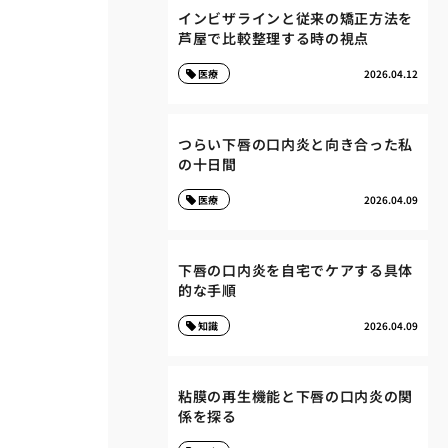
インビザラインと従来の矯正方法を
芦屋で比較整理する時の視点
医療
2026.04.12
つらい下唇の口内炎と向き合った私
の十日間
医療
2026.04.09
下唇の口内炎を自宅でケアする具体
的な手順
知識
2026.04.09
粘膜の再生機能と下唇の口内炎の関
係を探る