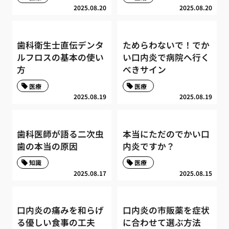
2025.08.20
2025.08.20
歯科衛生士直伝デンタ
ためらわないで！でか
ルフロスの基本の使い
い口内炎で病院へ行く
方
べきサイン
医療
医療
2025.08.19
2025.08.19
歯科医師が語る二次虫
本当にただのでかい口
歯の本当の原因
内炎ですか？
知識
医療
2025.08.17
2025.08.15
口内炎の痛みを和らげ
口内炎の市販薬を症状
る優しい食事の工夫
に合わせて選ぶ方法