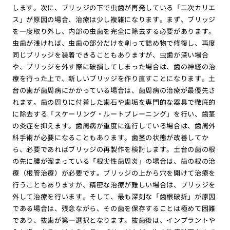
します。次に、ブリッジの下で虫歯が再発している「二次カリエ
ス」が原因の場合、治療は少し複雑になります。まず、ブリッジ
を一度取り外し、内部の虫歯を完全に除去する必要があります。
虫歯が浅ければ、虫歯の部分だけを削って詰め物で修復し、再度
同じブリッジを装着できることもありますが、虫歯が深い場合
や、ブリッジを外す際に破損してしまった場合は、歯の神経の治
療を行った上で、新しいブリッジを作り直すことになります。土
台の歯が歯周病にかかっている場合は、歯周病の治療が最優先さ
れます。歯の周りに付着した歯石や歯垢を専門的な器具で徹底的
に除去する「スケーリング・ルートプレーニング」を行い、歯茎
の炎症を抑えます。歯周病が重度に進行している場合は、歯周外
科手術が必要になることもあります。歯茎の状態が改善してか
ら、必要であればブリッジの再製作を検討します。土台の歯の根
の先に膿が溜まっている「根尖性歯周炎」の場合は、歯の根の治
療（根管治療）が必要です。ブリッジの上から穴を開けて治療を
行うこともありますが、精密な治療が難しい場合は、ブリッジを
外して治療を行います。そして、最も深刻な「歯根破折」が原因
である場合は、残念ながら、その歯を保存することは極めて困難
であり、抜歯が第一選択となります。抜歯後は、インプラントや