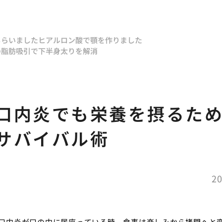
もらいました
ヒアルロン酸で顎を作りました
の脂肪吸引で下半身太りを解消
う
口内炎でも栄養を摂るた
サバイバル術
20
口内炎が口の中に居座っている時、食事は楽しみから拷問へと