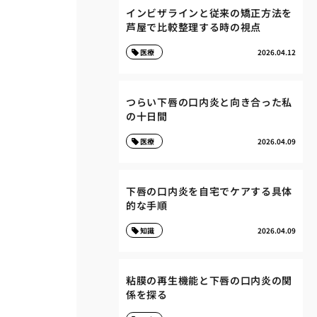
インビザラインと従来の矯正方法を
芦屋で比較整理する時の視点
医療
2026.04.12
つらい下唇の口内炎と向き合った私
の十日間
医療
2026.04.09
下唇の口内炎を自宅でケアする具体
的な手順
知識
2026.04.09
粘膜の再生機能と下唇の口内炎の関
係を探る