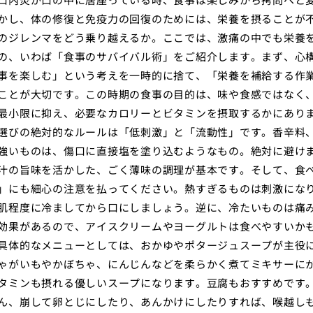
かし、体の修復と免疫力の回復のためには、栄養を摂ることが
のジレンマをどう乗り越えるか。ここでは、激痛の中でも栄養
の、いわば「食事のサバイバル術」をご紹介します。まず、心
事を楽しむ」という考えを一時的に捨て、「栄養を補給する作
ことが大切です。この時期の食事の目的は、味や食感ではなく
最小限に抑え、必要なカロリーとビタミンを摂取するかにあり
選びの絶対的なルールは「低刺激」と「流動性」です。香辛料
強いものは、傷口に直接塩を塗り込むようなもの。絶対に避け
汁の旨味を活かした、ごく薄味の調理が基本です。そして、食
」にも細心の注意を払ってください。熱すぎるものは刺激にな
肌程度に冷ましてから口にしましょう。逆に、冷たいものは痛
効果があるので、アイスクリームやヨーグルトは食べやすいか
具体的なメニューとしては、おかゆやポタージュスープが主役
ゃがいもやかぼちゃ、にんじんなどを柔らかく煮てミキサーに
タミンも摂れる優しいスープになります。豆腐もおすすめです
ん、崩して卵とじにしたり、あんかけにしたりすれば、喉越し