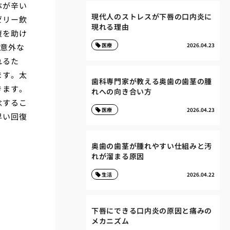
体が辛い
現代人のストレスが下唇の口内炎に
ゼリー飲
現れる理由
復を助け
医療
2026.04.23
、意外な
れるた
ます。太
歯科専門家が教える奥歯の歯茎の腫
きます。
れへの向き合い方
念するこ
医療
2026.04.23
早い回復
奥歯の歯茎が腫れやすい仕組みと汚
れが溜まる原因
生活
2026.04.22
下唇にできる口内炎の原因と痛みの
メカニズム