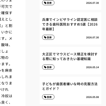
医療
2026.07.30
不可欠で
を確保す
構えとし
兵庫でインビザライン認定医に相談
できる歯科医院おすすめ5選【2026
業」と割
年最新】
、いかに
医療
2026.07.30
ます。メ
、酸味、
ましょ
大正区でマウスピース矯正を検討す
べ物の
る際に知っておきたい基礎知識
ります。
医療
2026.05.14
みを麻痺
もしれま
になりま
子どもが歯医者嫌いな時の克服方法
とガイド？
かけれ
。冷奴は
医療
2026.05.08
も良く、