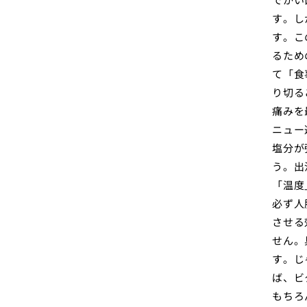
す。し
す。こ
るため
て「食
り切る
痛みを
ニュー
塩分が
う。出
「温度
必ず人
させる
せん。
す。じ
ば、ビ
もちろ