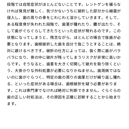
段階では自覚症状がほとんどないことです。レントゲンを撮らな
ければ発見が難しく、気づかないうちに破折した部分から細菌が
侵入し、歯の周りの骨をじわじわと溶かしていきます。そして、
ある程度骨が失われた段階で、歯茎が腫れたり、膿が出たり、そ
して歯がぐらぐらしてきたりといった症状が現れるのです。この
状態になってしまうと、残念ながら、ほとんどの場合で抜歯が必
要となります。歯根破折した歯を自分で抜こうとすることは、絶
対に避けるべきです。破折の仕方によっては、抜く際に歯がバラ
バラになり、骨の中に破片が残ってしまうリスクが非常に高いか
らです。そうなると、歯茎を大きく切開して破片を取り除くとい
う、大掛かりな外科処置が必要になりかねません。歯周病ではな
いのに歯がぐらつく、特定の歯の周りの歯茎だけが繰り返し腫れ
る、といった症状がある場合は、歯根破折を疑う必要がありま
す。これは専門家でなければ絶対に判断できません。ぐらぐらの
歯の正しい対処法は、その原因を正確に診断することから始まり
ます。