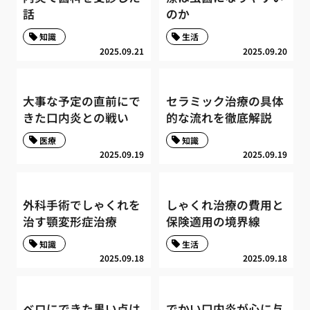
話
のか
知識
生活
2025.09.21
2025.09.20
大事な予定の直前にで
セラミック治療の具体
きた口内炎との戦い
的な流れを徹底解説
医療
知識
2025.09.19
2025.09.19
外科手術でしゃくれを
しゃくれ治療の費用と
治す顎変形症治療
保険適用の境界線
知識
生活
2025.09.18
2025.09.18
ベロにできた黒い点は
でかい口内炎が心に与