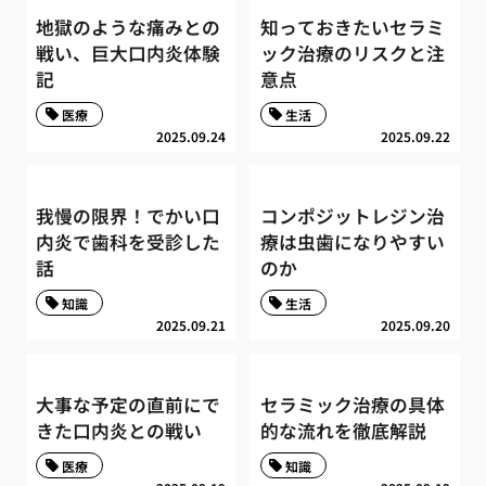
地獄のような痛みとの
知っておきたいセラミ
戦い、巨大口内炎体験
ック治療のリスクと注
記
意点
医療
生活
2025.09.24
2025.09.22
我慢の限界！でかい口
コンポジットレジン治
内炎で歯科を受診した
療は虫歯になりやすい
話
のか
知識
生活
2025.09.21
2025.09.20
大事な予定の直前にで
セラミック治療の具体
きた口内炎との戦い
的な流れを徹底解説
医療
知識