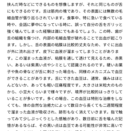
挟んだ時などにできるものを想像しますが、それと同じものが舌
にもできるのです。舌は筋肉の塊であり、その表面には無数の毛
細血管が張り巡らされています。食事中、特に急いで食べている
時や、会話に夢中になっている時に、誤って自分の舌をガリッと
強く噛んでしまった経験は誰にでもあるでしょう。この時、歯が
舌の組織を傷つけ、内部の毛細血管が破れることで出血が起こり
ます。しかし、舌の表面の粘膜は比較的丈夫なため、すぐに出血
が外に流れ出さず、皮下に血液が溜まってしまうことがありま
す。この溜まった血液が、粘膜を通して透けて見えるため、赤黒
い、あるいは紫黒い点やシミとして認識されるのです。硬いお菓
子や魚の骨などが舌に刺さった場合も、同様のメカニズムで血豆
ができることがあります。舌にできた血豆は、通常、痛みはほと
んどないか、あっても軽い圧痛程度です。大きさは米粒大のもの
から、小豆大くらいまで様々ですが、境界が比較的はっきりして
いることが多いです。多くの場合、この血豆は特別な治療をしな
くても、体の自然な治癒力によって数日から長くても二週間程度
で溜まった血液が吸収され、跡形もなく消えていきます。指で触
ってみて少しぷっくりとした感触があり、数日前に舌を噛んだ記
憶があるならば、その黒い点は血豆である可能性が非常に高いで