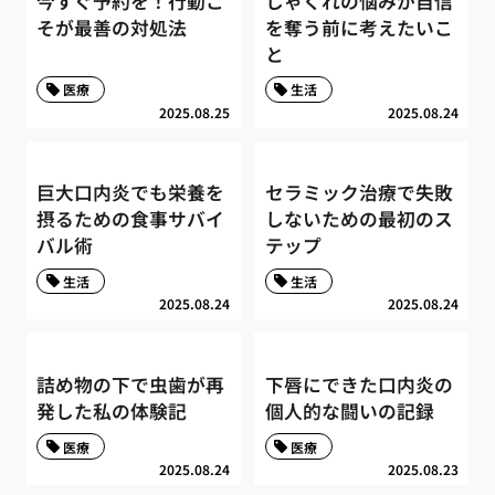
今すぐ予約を！行動こ
しゃくれの悩みが自信
そが最善の対処法
を奪う前に考えたいこ
と
医療
生活
2025.08.25
2025.08.24
巨大口内炎でも栄養を
セラミック治療で失敗
摂るための食事サバイ
しないための最初のス
バル術
テップ
生活
生活
2025.08.24
2025.08.24
詰め物の下で虫歯が再
下唇にできた口内炎の
発した私の体験記
個人的な闘いの記録
医療
医療
2025.08.24
2025.08.23