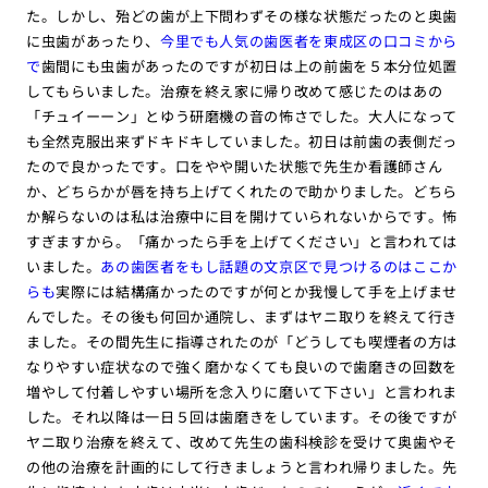
た。しかし、殆どの歯が上下問わずその様な状態だったのと奥歯
に虫歯があったり、
今里でも人気の歯医者を東成区の口コミから
で
歯間にも虫歯があったのですが初日は上の前歯を５本分位処置
してもらいました。治療を終え家に帰り改めて感じたのはあの
「チュイーーン」とゆう研磨機の音の怖さでした。大人になって
も全然克服出来ずドキドキしていました。初日は前歯の表側だっ
たので良かったです。口をやや開いた状態で先生か看護師さん
か、どちらかが唇を持ち上げてくれたので助かりました。どちら
か解らないのは私は治療中に目を開けていられないからです。怖
すぎますから。「痛かったら手を上げてください」と言われては
いました。
あの歯医者をもし話題の文京区で見つけるのはここか
らも
実際には結構痛かったのですが何とか我慢して手を上げませ
んでした。その後も何回か通院し、まずはヤニ取りを終えて行き
ました。その間先生に指導されたのが「どうしても喫煙者の方は
なりやすい症状なので強く磨かなくても良いので歯磨きの回数を
増やして付着しやすい場所を念入りに磨いて下さい」と言われま
した。それ以降は一日５回は歯磨きをしています。その後ですが
ヤニ取り治療を終えて、改めて先生の歯科検診を受けて奥歯やそ
の他の治療を計画的にして行きましょうと言われ帰りました。先