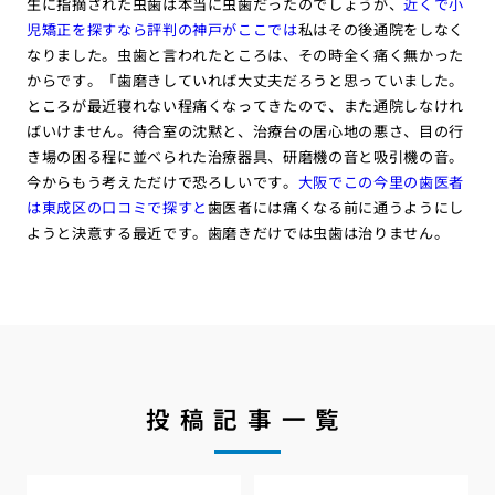
生に指摘された虫歯は本当に虫歯だったのでしょうが、
近くで小
児矯正を探すなら評判の神戸がここでは
私はその後通院をしなく
なりました。虫歯と言われたところは、その時全く痛く無かった
からです。「歯磨きしていれば大丈夫だろうと思っていました。
ところが最近寝れない程痛くなってきたので、また通院しなけれ
ばいけません。待合室の沈黙と、治療台の居心地の悪さ、目の行
き場の困る程に並べられた治療器具、研磨機の音と吸引機の音。
今からもう考えただけで恐ろしいです。
大阪でこの今里の歯医者
は東成区の口コミで探すと
歯医者には痛くなる前に通うようにし
ようと決意する最近です。歯磨きだけでは虫歯は治りません。
投稿記事一覧