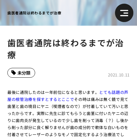
歯医者通院は終わるまでが治療
歯医者通院は終わるまでが治
療
未分類
2021.10.11
最後に通院したのは一年前位になると思います。
とても話題の芦
屋の根管治療を探すとするとここで
その時は痛みは無く鏡で見て
歯茎と歯の境目にヤニ（喫煙者なので）が付着していて汚いと思
ったからです。実際に先生に診てもらうと歯茎に付いたヤニの辺
りに歯肉炎が発生しているので少し歯を削って消毒（？）し後か
ら削った部分に良く解りませんが歯の成分的で軟体な白いものを
付着させてレーザーのようなモノで固定化するよう治療法でし