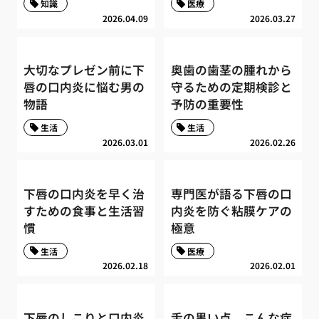
知識
医療
2026.04.09
2026.03.27
大切なプレゼン前に下
奥歯の歯茎の腫れから
唇の口内炎に悩む男の
守るための定期検診と
物語
予防の重要性
生活
生活
2026.03.01
2026.02.26
下唇の口内炎を早く治
専門医が語る下唇の口
すための食事と生活習
内炎を防ぐ粘膜ケアの
慣
極意
生活
医療
2026.02.18
2026.02.01
下唇のしこりと口内炎
舌の黒い点、こんな症