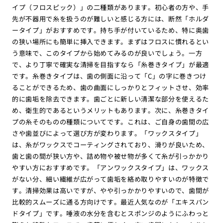
イプ（フロスピック）」の二種類があります。初心者の方や、手
先が不器用で糸を扱うのが難しいと感じる方には、断然「ホルダ
ータイプ」がおすすめです。持ち手が付いているため、特に奥歯
の狭い場所にも簡単に挿入できます。まずはフロスに慣れるとい
う意味で、このタイプから始めてみるのが良いでしょう。一方
で、より丁寧で確実な清掃を目指すなら「糸巻きタイプ」が最適
です。糸巻きタイプは、歯の側面に沿って「C」の字に巻きつけ
ることができるため、歯の曲面にしっかりとフィットさせ、効率
的に歯垢を除去できます。歯ごとに新しい清潔な部分を使えるた
め、衛生的であるというメリットもあります。次に、糸巻きタイ
プの糸そのものの種類についてです。これは、ご自身の歯間の広
さや歯並びによって選び方が変わります。「ワックスタイプ」
は、糸がワックスでコーティングされており、滑りが良いため、
歯と歯の間が狭い方や、詰め物や被せ物が多くて糸が引っかかり
やすい方におすすめです。「アンワックスタイプ」は、ワックス
がない分、細い繊維が広がって歯垢を絡め取りやすいのが特徴で
す。清掃効果は高いですが、やや引っかかりやすいので、歯間が
比較的スムーズに通る方向けです。最近人気なのが「エキスパン
ドタイプ」です。唾液の水分を含むとスポンジのようにふわっと