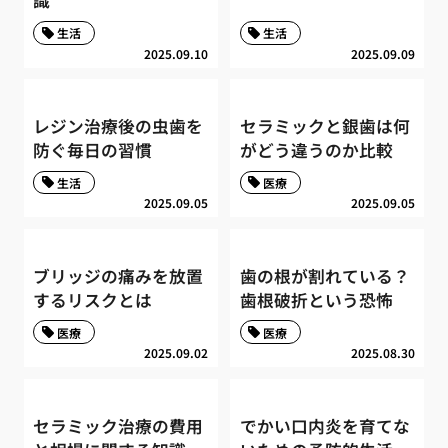
識
生活
生活
2025.09.10
2025.09.09
レジン治療後の虫歯を
セラミックと銀歯は何
防ぐ毎日の習慣
がどう違うのか比較
生活
医療
2025.09.05
2025.09.05
ブリッジの痛みを放置
歯の根が割れている？
するリスクとは
歯根破折という恐怖
医療
医療
2025.09.02
2025.08.30
セラミック治療の費用
でかい口内炎を育てな