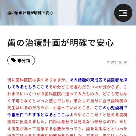
歯の治療計画が明確で安心
歯の治療計画が明確で安心
未分類
2021.10.30
街に歯科医院は多くありますが、
あの話題の東成区で歯医者を探
してみるともうここで
その分どこを選んだらいいか分からず、こ
れまでにいくつかの歯科医院に通ってみたものの、どこも可もな
く不可もなくといった感じでした。果たして自分に合う歯科医の
先生はいるのだろうか…と思っていたところ、
ここの小児歯科で
今里を口コミするとなるとここは
ようやくここだ！と思える歯科
医院に出会えました。口内は自分では見えない部分なので、たと
え虫歯があって治療する必要があっても、歯を削るなどといった
行為には大きな不安や恐怖がありました。ですが、先生はレント