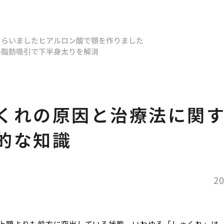
もらいました
ヒアルロン酸で顎を作りました
の脂肪吸引で下半身太りを解消
う
くれの原因と治療法に関
的な知識
20
上顎よりも前方に突出している状態、いわゆる「しゃくれ」は