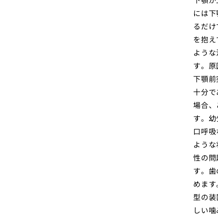
には下
るだけ
を抱え
ような
す。原
下顎前
十分で
場合、
す。幼
口呼吸
ような
性の問
す。歯
めます
型の装
しい噛