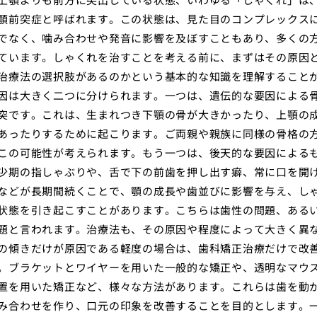
顎前突症と呼ばれます。この状態は、見た目のコンプレックス
でなく、噛み合わせや発音に影響を及ぼすこともあり、多くの
ています。しゃくれを治すことを考える前に、まずはその原因
治療法の選択肢があるのかという基本的な知識を理解すること
因は大きく二つに分けられます。一つは、遺伝的な要因による
突です。これは、生まれつき下顎の骨が大きかったり、上顎の
あったりするために起こります。ご両親や親族に同様の骨格の
この可能性が考えられます。もう一つは、後天的な要因による
少期の指しゃぶりや、舌で下の前歯を押し出す癖、常に口を開
などが長期間続くことで、顎の成長や歯並びに影響を与え、し
状態を引き起こすことがあります。こちらは歯性の問題、ある
題と言われます。治療法も、その原因や程度によって大きく異
の傾きだけが原因である軽度の場合は、歯科矯正治療だけで改
。ブラケットとワイヤーを用いた一般的な矯正や、透明なマウ
置を用いた矯正など、様々な方法があります。これらは歯を動
み合わせを作り、口元の印象を改善することを目的とします。