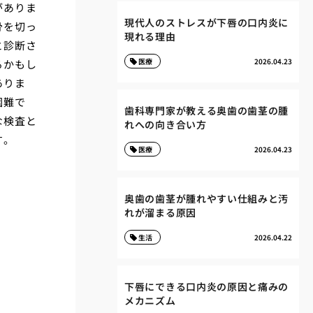
がありま
現代人のストレスが下唇の口内炎に
骨を切っ
現れる理由
と診断さ
医療
2026.04.23
るかもし
ありま
困難で
歯科専門家が教える奥歯の歯茎の腫
な検査と
れへの向き合い方
す。
医療
2026.04.23
奥歯の歯茎が腫れやすい仕組みと汚
れが溜まる原因
生活
2026.04.22
下唇にできる口内炎の原因と痛みの
メカニズム