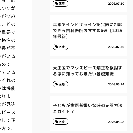
医療
2026.07.30
につなが
方が悩み
と、どの
兵庫でインビザライン認定医に相談
できる歯科医院おすすめ5選【2026
が重要で
年最新】
骨格性の
医療
2026.07.30
成長が不
方がいる
もので
大正区でマウスピース矯正を検討す
けている
る際に知っておきたい基礎知識
ゃくれの
医療
2026.05.14
いは機能
なりま
善が見込
子どもが歯医者嫌いな時の克服方法
とガイド？
スピース
かして正
医療
2026.05.08
一方で、