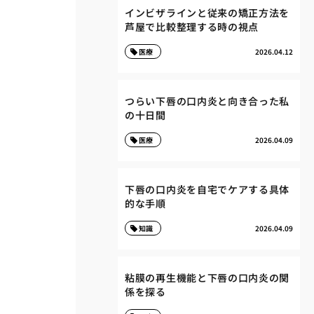
インビザラインと従来の矯正方法を
芦屋で比較整理する時の視点
医療
2026.04.12
つらい下唇の口内炎と向き合った私
の十日間
医療
2026.04.09
下唇の口内炎を自宅でケアする具体
的な手順
知識
2026.04.09
粘膜の再生機能と下唇の口内炎の関
係を探る