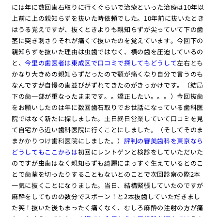
には年に数回歯石取りに行くぐらいで治療といった治療は10年以
上前に上の親知らずを抜いた時依頼でした。10年前に抜いたとき
はうる覚えですが、抜くときよりも親知らずが尖っていて下の歯
茎に突き刺さりそれが痛くて抜いたのを覚えています。今回下の
親知らずを抜いた理由は虫歯ではなく、横の歯を圧迫しているの
と、
今里の歯医者は東成区で口コミで探してもどうして
左右とも
かなり大きめの親知らずだったので顎が痛くなり自分で言うのも
なんですが自慢の歯並びがずれてきたのがきっかけです。（結局
下の歯一部が重なったままです。。矯正したい。。。）今回抜歯
をお願いしたのは年に数回歯石取りでお世話になっている歯科医
院ではなく新たに探しました。土日終日営業していて口コミを見
て自宅から近い歯科医院に行くことにしました。（そしてそのま
まかかりつけ歯科医院にしました。）
評判の審美歯科を東京なら
どうしてもここからは
初回にレントゲンと検診をしていただいた
のですが虫歯はなく親知らずも綺麗にまっすぐ生えているとのこ
とで歯茎を切ったりすることもないとのことで次回診察の際2本
一気に抜くことになりました。当日、結構緊張していたのですが
麻酔をしてものの数分でスポーン！と2本抜歯していただきまし
た笑！抜いた後もまったく痛くなく、むしろ麻酔の注射の方が痛