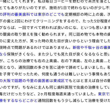
一緒にしてくれます。私は毎日コーヒーを飲むので茶渋を落と
とてもありがたいのですが、施術が1日で終わらないのが少し不
の評判の審美歯科では東京のどこでも
定期検診の時に上の歯、
下の歯と2回にわけてクリーニングをするので、たった5分程度
グならば、一回ですべて終われば良いのにな、といつも思いま
の銀歯の取り替えを強く勧められます。同じ詰め物でも本物の
のに変えた方が、笑った時の見た目が良いからという理由でし
現時点で問題があるわけではありません。
新宿や千駄ヶ谷の審
なら
保険がきくなら、また少しでも見た目が良くなるならと思
が、こちらの治療でも右の上奥歯、右の下奥歯、左の上奥歯…
院となり、通院回数の多さを苦に途中で諦めてしまいました。
を子育て中だったため、何度も通うのは難しいという事情もあ
の大阪で話題の今里の歯医者は東成区で
もとはと言えば自分の
いのですが。ちなみに主人も同じ歯科医院で虫歯の治療をして
毒だけだったりなど、2ヶ月程度毎週末通っていました。
東京で
療をするならどこかと
通院回数をもう少し減らして治療を受け