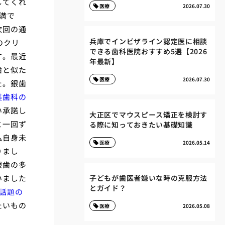
してくれ
医療
2026.07.30
満で
次回の通
兵庫でインビザライン認定医に相談
のクリ
できる歯科医院おすすめ5選【2026
す。最近
年最新】
歯と似た
医療
2026.07.30
た。銀歯
美歯科の
い承諾し
大正区でマウスピース矯正を検討す
と一回ず
る際に知っておきたい基礎知識
私自身未
医療
2026.05.14
りまし
銀歯の多
いました
子どもが歯医者嫌いな時の克服方法
とガイド？
話題の
たいもの
医療
2026.05.08