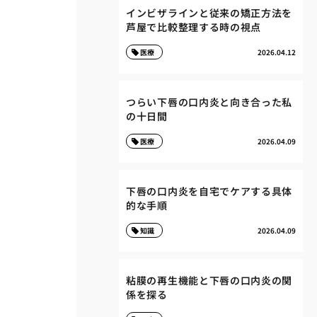
インビザラインと従来の矯正方法を
芦屋で比較整理する時の視点
医療
2026.04.12
つらい下唇の口内炎と向き合った私
の十日間
医療
2026.04.09
下唇の口内炎を自宅でケアする具体
的な手順
知識
2026.04.09
粘膜の再生機能と下唇の口内炎の関
係を探る