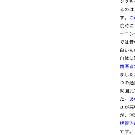
ングも
るのは
す。
こ
院時に
ーニン
では昔
白いも
自体に
歯医者
ました
つの通
就園児
た。
あ
さが悪
が、消
根管治
です。