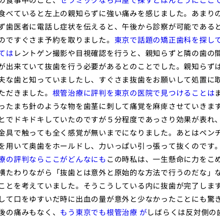
食べていると左上の親知らずに強い痛みを感じました。あまり
ず歯医者に電話し症状を伝えると、午後から診察が可能である
のですぐさま予約を取りました。
東京で話題の矯正歯科を探し
ては
レントゲン撮影や目視確認を行うと、親知らずと隣の歯の
が出来ていて抜歯を行う必要があるとのことでした。親知らず
夫な歯と知っていましたし、すぐさま抜歯をお願いして処置に
ただきました。
根管治療に評判を東京の医院で見つけることは
ったまち針のような物を歯茎に刺して痛覚を麻痺させていきま
とでドキドキしていたのですが５分程度であっさり効果が表れ
金具で触っても全く感覚が無いまでになりました。あとはペン
を用いて奥歯をホールドし、力いっぱい引っ張って抜くのです
療の評判ならここがどんなにも
この時私は、一生懸命に力をこ
横たわりながら「抜歯とは意外と原始的な方法で行うのだな」
ことを考えていました。そうこうしている内に抜歯が完了しま
して口をゆすいだ時に出血の量が意外と少なかったことにも驚
後の痛みもなく、
もう東京でも根管治療 が
しばらくは反対側の