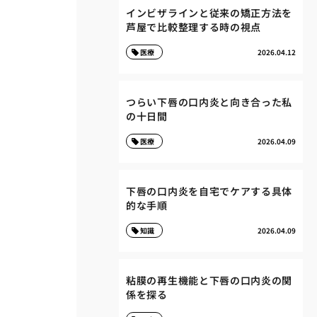
インビザラインと従来の矯正方法を
芦屋で比較整理する時の視点
医療
2026.04.12
つらい下唇の口内炎と向き合った私
の十日間
医療
2026.04.09
下唇の口内炎を自宅でケアする具体
的な手順
知識
2026.04.09
粘膜の再生機能と下唇の口内炎の関
係を探る