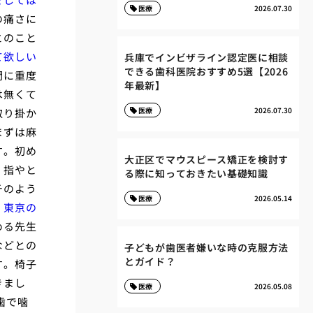
医療
2026.07.30
の痛さに
とのこと
て欲しい
兵庫でインビザライン認定医に相談
できる歯科医院おすすめ5選【2026
間に重度
年最新】
は無くて
医療
2026.07.30
取り掛か
まずは麻
す。初め
大正区でマウスピース矯正を検討す
、指やと
る際に知っておきたい基礎知識
チのよう
医療
2026.05.14
。
東京の
める先生
などとの
子どもが歯医者嫌いな時の克服方法
とガイド？
す。椅子
きまし
医療
2026.05.08
歯で噛