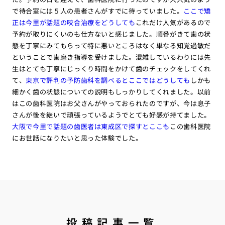
で待合室には５人の患者さんがすでに待っていました。
ここで矯
正は今里が話題の咬合治療をどうしても
これだけ人気があるので
予約が取りにくいのも仕方ないと感じました。順番がきて歯の状
態を丁寧にみてもらって特に悪いところはなく単なる知覚過敏だ
ということで歯磨き指導を受けました。混雑しているわりには先
生はとても丁寧にじっくり時間をかけて歯のチェックをしてくれ
て、
東京で評判の予防歯科を調べるとここではどうしても
しかも
細かく歯の状態についての説明もしっかりしてくれました。以前
はこの歯科医院はお父さんがやっておられたのですが、今は息子
さんが後を継いで頑張っているようでとても好感が持てました。
大阪で今里で話題の歯医者は東成区で探すとここも
この歯科医院
にお世話になりたいと思った体験でした。
投稿記事一覧