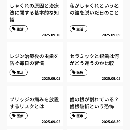
しゃくれの原因と治療
私がしゃくれという名
法に関する基本的な知
の鎧を脱いだ日のこと
識
生活
生活
2025.09.10
2025.09.09
レジン治療後の虫歯を
セラミックと銀歯は何
防ぐ毎日の習慣
がどう違うのか比較
生活
医療
2025.09.05
2025.09.05
ブリッジの痛みを放置
歯の根が割れている？
するリスクとは
歯根破折という恐怖
医療
医療
2025.09.02
2025.08.30