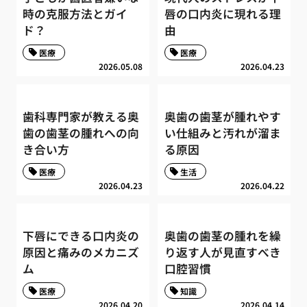
時の克服方法とガイ
唇の口内炎に現れる理
ド？
由
医療
医療
2026.05.08
2026.04.23
歯科専門家が教える奥
奥歯の歯茎が腫れやす
歯の歯茎の腫れへの向
い仕組みと汚れが溜ま
き合い方
る原因
医療
生活
2026.04.23
2026.04.22
下唇にできる口内炎の
奥歯の歯茎の腫れを繰
原因と痛みのメカニズ
り返す人が見直すべき
ム
口腔習慣
医療
知識
2026.04.20
2026.04.14